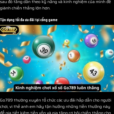
sau đó tăng dần theo kỹ năng và kinh nghiệm của mình để
giành chiến thắng lớn hơn.
Tận dụng tối đa ưu đãi tại cổng game
Go789 thường xuyên tổ chức các ưu đãi hấp dẫn cho người
chơi, vì thế anh em hãy tận hưởng những tiền thưởng này
để gia tiết kiệm tiền vốn và gia tăng cơ hội chiến thắng cho