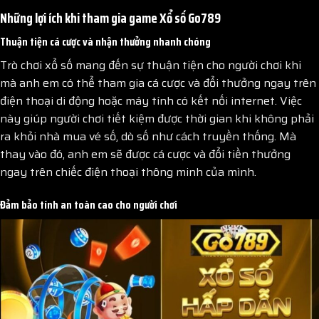
Những lợi ích khi tham gia game Xổ số Go789
Thuận tiện cá cược và nhận thưởng nhanh chóng
Trò chơi xổ số mang đến sự thuận tiện cho người chơi khi
mà anh em có thể tham gia cá cược và đổi thưởng ngay trên
điện thoại di động hoặc máy tính có kết nối internet. Việc
này giúp người chơi tiết kiệm được thời gian khi không phải
ra khỏi nhà mua vé số, dò số như cách truyền thống. Mà
thay vào đó, anh em sẽ được cá cược và đổi tiền thưởng
ngay trên chiếc điện thoại thông minh của mình.
Đảm bảo tính an toàn cao cho người chơi