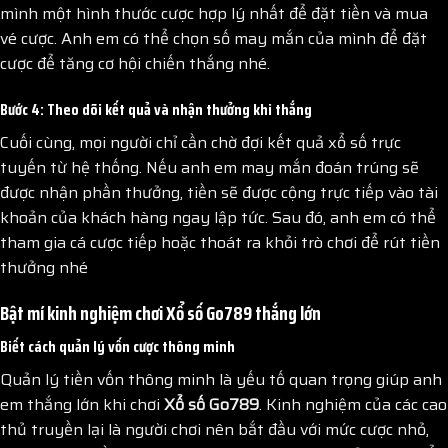
mình một hình thước cược hợp lý nhất để đặt tiền và mua
vé cược. Anh em có thể chọn số may mắn của mình để đặt
cược để tăng cơ hội chiến thắng nhé.
Bước 4: Theo dõi kết quả và nhận thưởng khi thắng
Cuối cùng, mọi người chỉ cần chờ đợi kết quả xổ số trực
tuyến từ hệ thống. Nếu anh em may mắn đoán trúng sẽ
được nhận phần thưởng, tiền sẽ được cộng trực tiếp vào tài
khoản của khách hàng ngay lập tức. Sau đó, anh em có thể
tham gia cá cược tiếp hoặc thoát ra khỏi trò chơi để rút tiền
thưởng nhé
Bật mí kinh nghiệm chơi Xổ số Go789 thắng lớn
Biết cách quản lý vốn cược thông minh
Quản lý tiền vốn thông minh là yếu tố quan trọng giúp anh
em thắng lớn khi chơi
Xổ số Go789
. Kinh nghiệm của các cao
thủ truyền lại là người chơi nên bắt đầu với mức cược nhỏ,