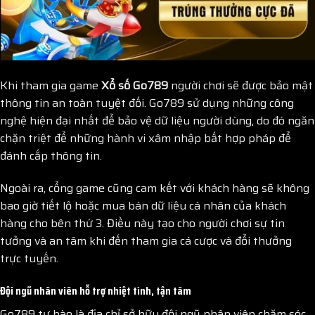
Khi tham gia game
Xổ số Go789
người chơi sẽ được bảo mật
thông tin an toàn tuyệt đối. Go789 sử dụng những công
nghệ hiện đại nhất để bảo vệ dữ liệu người dùng, do đó ngăn
chặn triệt để những hành vi xâm nhập bất hợp pháp để
đánh cắp thông tin.
Ngoài ra, cổng game cũng cam kết với khách hàng sẽ không
bao giờ tiết lộ hoặc mua bán dữ liệu cá nhân của khách
hàng cho bên thứ 3. Điều này tạo cho người chơi sự tin
tưởng và an tâm khi đến tham gia cá cược và đổi thưởng
trực tuyến.
Đội ngũ nhân viên hỗ trợ nhiệt tình, tận tâm
Go789 tự hào là địa chỉ sở hữu đội ngũ nhân viên chăm sóc