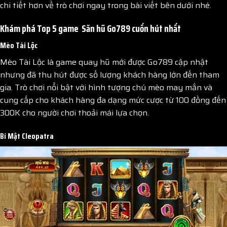
chi tiết hơn về trò chơi ngay trong bài viết bên dưới nhé.
Khám phá Top 5 game Săn hũ Go789 cuốn hút nhất
Mèo Tài Lộc
Mèo Tài Lộc là game quay hũ mới được Go789 cập nhật
nhưng đã thu hút được số lượng khách hàng lớn đến tham
gia. Trò chơi nổi bật với hình tượng chú mèo may mắn và
cung cấp cho khách hàng đa dạng mức cược từ 100 đồng đến
300K cho người chơi thoải mái lựa chọn.
Bí Mật Cleopatra