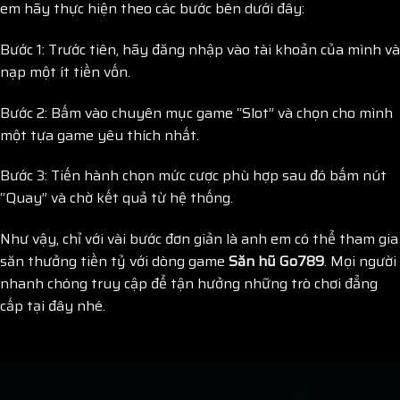
em hãy thực hiện theo các bước bên dưới đây:
Bước 1: Trước tiên, hãy đăng nhập vào tài khoản của mình và
nạp một ít tiền vốn.
Bước 2: Bấm vào chuyên mục game “Slot” và chọn cho mình
một tựa game yêu thích nhất.
Bước 3: Tiến hành chọn mức cược phù hợp sau đó bấm nút
“Quay” và chờ kết quả từ hệ thống.
Như vậy, chỉ với vài bước đơn giản là anh em có thể tham gia
săn thưởng tiền tỷ với dòng game
Săn hũ Go789
. Mọi người
nhanh chóng truy cập để tận hưởng những trò chơi đẳng
cấp tại đây nhé.