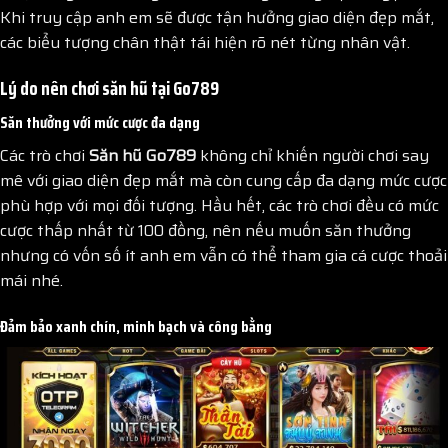
Khi truy cập anh em sẽ được tận hưởng giao diện đẹp mắt,
các biểu tượng chân thật tái hiện rõ nét từng nhân vật.
Lý do nên chơi săn hũ tại Go789
Săn thưởng với mức cược đa dạng
Các trò chơi
Săn hũ Go789
không chỉ khiến người chơi say
mê với giao diện đẹp mắt mà còn cung cấp đa dạng mức cược
phù hợp với mọi đối tượng. Hầu hết, các trò chơi đều có mức
cược thấp nhất từ 100 đồng, nên nếu muốn săn thưởng
nhưng có vốn số ít anh em vẫn có thể tham gia cá cược thoải
mái nhé.
Đảm bảo xanh chín, minh bạch và công bằng