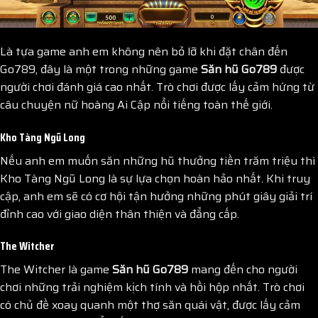
Là tựa game anh em không nên bỏ lỡ khi đặt chân đến
Go789, đây là một trong những game
Săn hũ Go789
được
người chơi đánh giá cao nhất. Trò chơi được lấy cảm hứng từ
câu chuyện nữ hoàng Ai Cập nổi tiếng toàn thế giới.
Kho Tàng Ngũ Long
Nếu anh em muốn săn những hũ thưởng tiền trăm triệu thì
Kho Tàng Ngũ Long là sự lựa chọn hoàn hảo nhất. Khi truy
cập, anh em sẽ có cơ hội tận hưởng những phút giây giải trí
đỉnh cao với giao diện thân thiện và đẳng cấp.
The Witcher
The Witcher là game
Săn hũ Go789
mang đến cho người
chơi những trải nghiệm kịch tính và hồi hộp nhất. Trò chơi
có chủ đề xoay quanh một thợ săn quái vật, được lấy cảm