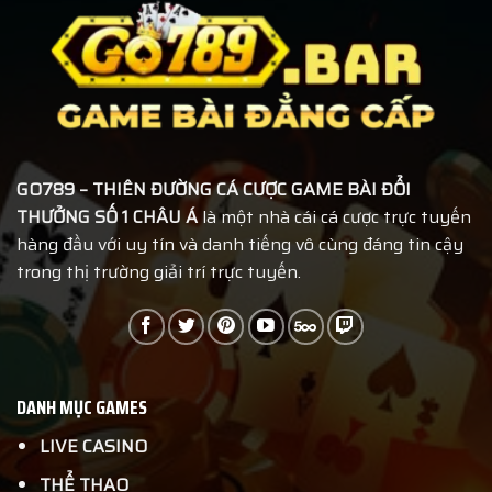
GO789
– THIÊN ĐƯỜNG CÁ CƯỢC GAME BÀI ĐỔI
THƯỞNG SỐ 1 CHÂU Á
là một nhà cái cá cược trực tuyến
hàng đầu với uy tín và danh tiếng vô cùng đáng tin cậy
trong thị trường giải trí trực tuyến.
DANH MỤC GAMES
LIVE CASINO
THỂ THAO