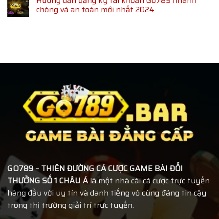
Hướng dẫn đăng ký tài khoản Go789 nhanh
chóng và an toàn mới nhất 2024
GO789
– THIÊN ĐƯỜNG CÁ CƯỢC GAME BÀI ĐỔI
THƯỞNG SỐ 1 CHÂU Á
là một nhà cái cá cược trực tuyến
hàng đầu với uy tín và danh tiếng vô cùng đáng tin cậy
trong thị trường giải trí trực tuyến.