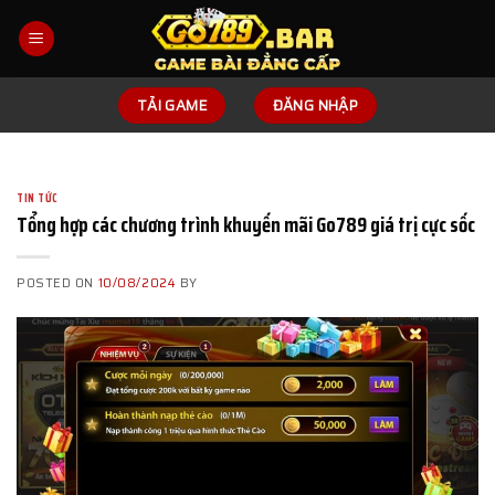
Skip
to
content
TẢI GAME
ĐĂNG NHẬP
TIN TỨC
Tổng hợp các chương trình khuyến mãi Go789 giá trị cực sốc
POSTED ON
10/08/2024
BY