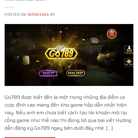
POSTED ON
10/08/2024
BY
Go789 được biết đến là một trong những địa điểm cá
cược đỉnh cao mang đến kho game hấp dẫn nhất hiện
nay. Nếu anh em chưa biết cách tạo tài khoản mới tại
cổng game như thế nào thì đừng bỏ qua bài viết Hướng
dẫn đăng ký Go789 ngay bên dưới đây nhé. […]